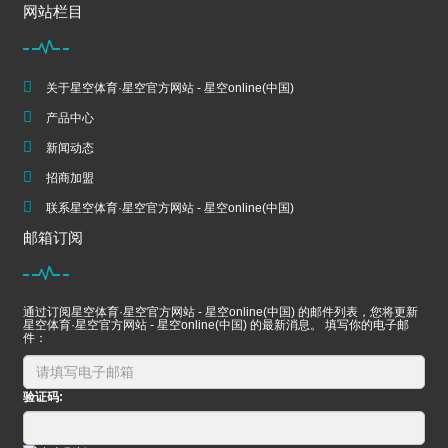
网站栏目
关于星空体育·星空官方网站 - 星空online(中国)
产品中心
新闻动态
招商加盟
联系星空体育·星空官方网站 - 星空online(中国)
邮箱订阅
通过订阅星空体育·星空官方网站 - 星空online(中国) 的邮件列表，您将更新
星空体育·星空官方网站 - 星空online(中国) 的最新消息。 填写你的电子邮
件：
验证码: