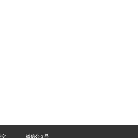
星空
微信公众号