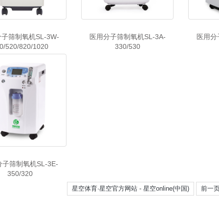
子筛制氧机SL-3W-
医用分子筛制氧机SL-3A-
医用分子
0/520/820/1020
330/530
子筛制氧机SL-3E-
350/320
星空体育·星空官方网站 - 星空online(中国)
前一