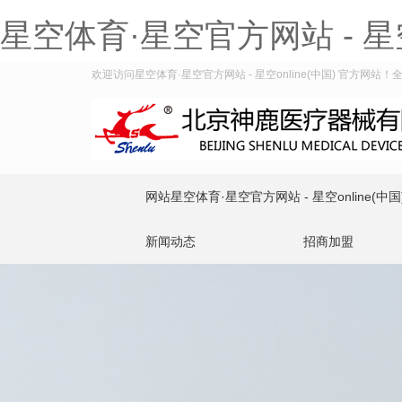
星空体育·星空官方网站 - 星空o
欢迎访问星空体育·星空官方网站 - 星空online(中国) 官方网站！全国
网站星空体育·星空官方网站 - 星空online(中国
新闻动态
招商加盟