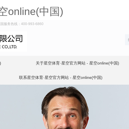
nline(中国)
服务热线：400-993-6860
)
关于星空体育·星空官方网站 - 星空online(中国)
联系星空体育·星空官方网站 - 星空online(中国)