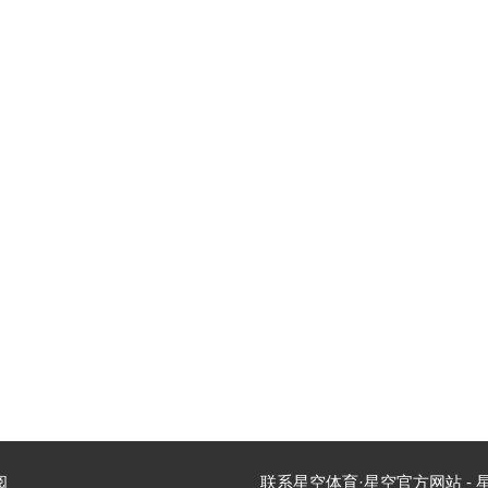
阅
联系星空体育·星空官方网站 - 