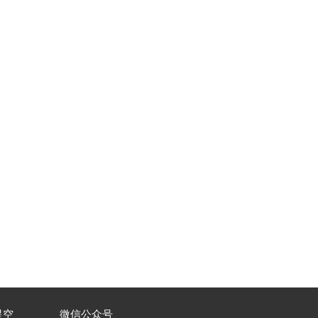
星空
微信公众号