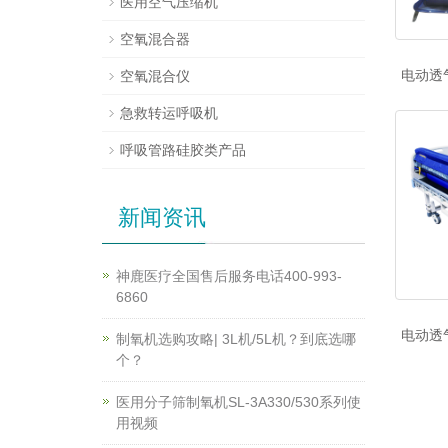
医用空气压缩机
空氧混合器
电动透气
空氧混合仪
急救转运呼吸机
呼吸管路硅胶类产品
新闻资讯
神鹿医疗全国售后服务电话400-993-
6860
电动透
制氧机选购攻略| 3L机/5L机？到底选哪
个？
医用分子筛制氧机SL-3A330/530系列使
用视频