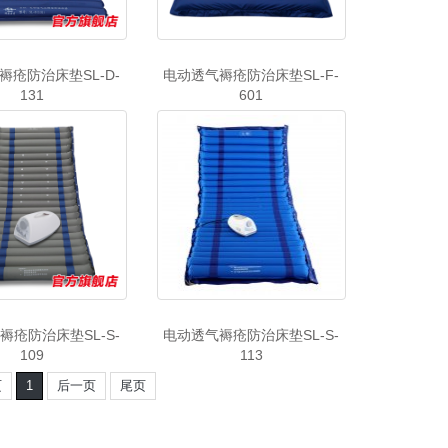
褥疮防治床垫SL-D-
电动透气褥疮防治床垫SL-F-
131
601
褥疮防治床垫SL-S-
电动透气褥疮防治床垫SL-S-
109
113
页
1
后一页
尾页