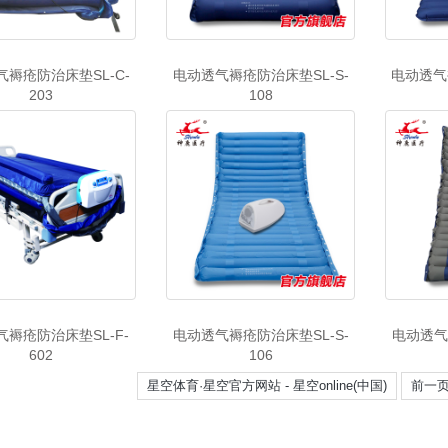
褥疮防治床垫SL-C-
电动透气褥疮防治床垫SL-S-
电动透气
203
108
气褥疮防治床垫SL-F-
电动透气褥疮防治床垫SL-S-
电动透气
602
106
星空体育·星空官方网站 - 星空online(中国)
前一