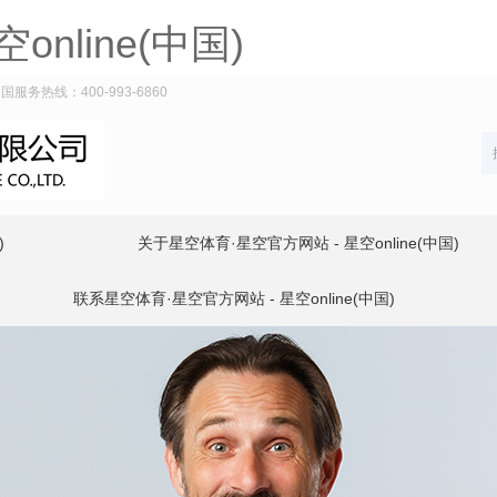
nline(中国)
服务热线：400-993-6860
)
关于星空体育·星空官方网站 - 星空online(中国)
联系星空体育·星空官方网站 - 星空online(中国)