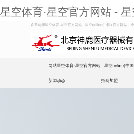
星空体育·星空官方网站 - 星空o
欢迎访问星空体育·星空官方网站 - 星空online(中国) 官方网站！全国
网站星空体育·星空官方网站 - 星空online(中国
新闻动态
招商加盟